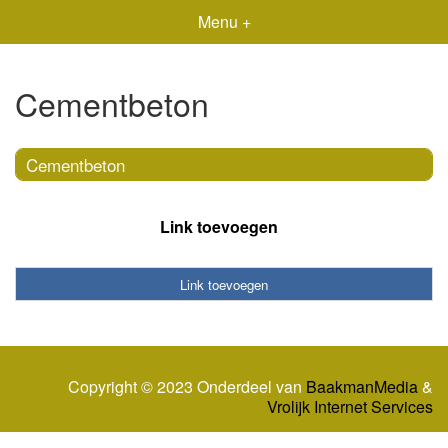
Menu +
Cementbeton
Cementbeton
Link toevoegen
Link toevoegen
Copyright © 2023 Onderdeel van
BaakmanMedia
&
Vrolijk Internet Services