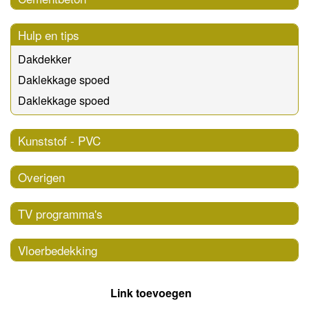
Hulp en tips
Dakdekker
Daklekkage spoed
Daklekkage spoed
Kunststof - PVC
Overigen
TV programma's
Vloerbedekking
Link toevoegen